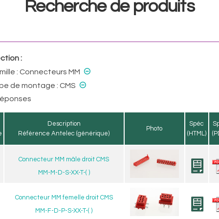
Recherche de produits
ction :
⊝
mille :
Connecteurs MM
⊝
ype de montage :
CMS
réponses
Description
Spéc
S
Photo
e
Référence Antelec (générique)
(HTML)
(P
Connecteur MM mâle droit CMS
MM-M-D-S-XX-T-( )
Connecteur MM femelle droit CMS
MM-F-D-P-S-XX-T-( )