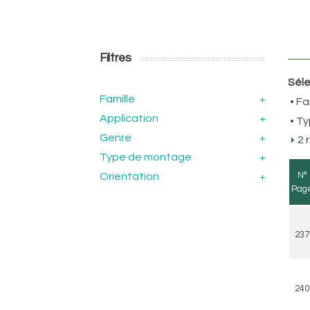
Filtres
Séle
Famille
+
• Fa
Application
+
• T
Genre
+
2 
Type de montage
+
N°
Orientation
+
Pag
237
240