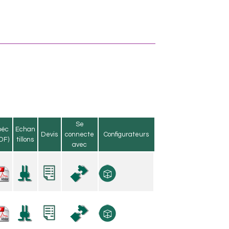
Se
péc
Echan
Devis
connecte
Configurateurs
DF)
tillons
avec