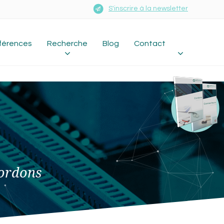
S'inscrire à la newsletter
férences
Recherche
Blog
Contact
cordons