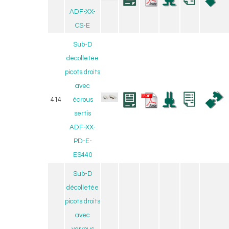
ADF-XX-
CS-E
Sub-D
décolletée
picots droits
avec
414
écrous
sertis
ADF-XX-
PD-E-
ES440
Sub-D
décolletée
picots droits
avec