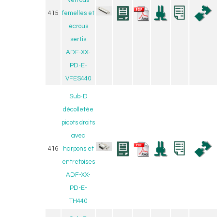
verrous
415
femelles et
écrous
sertis
ADF-XX-
PD-E-
VFES440
Sub-D
décolletée
picots droits
avec
416
harpons et
entretoises
ADF-XX-
PD-E-
TH440