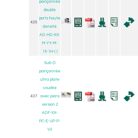
poinçonnée
double
ports haute
435
densité
AD-HD-XX-
M-YY-M-
15-1H-( )
Sub-D
poinçonnée
ultra plate
coudée
437
avec pions
version 2
ADF-XX-
PC-E-UP-P-
V2