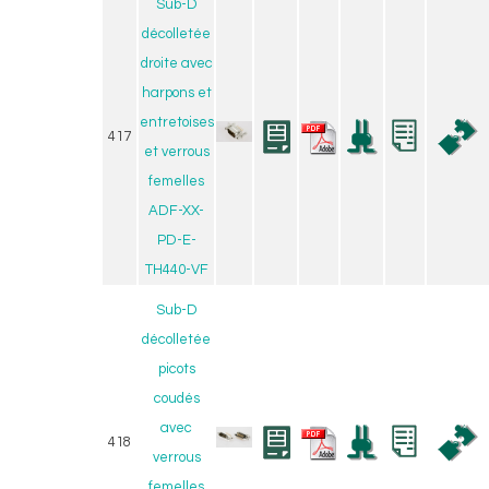
Sub-D
décolletée
droite avec
harpons et
entretoises
417
et verrous
femelles
ADF-XX-
PD-E-
TH440-VF
Sub-D
décolletée
picots
coudés
avec
418
verrous
femelles