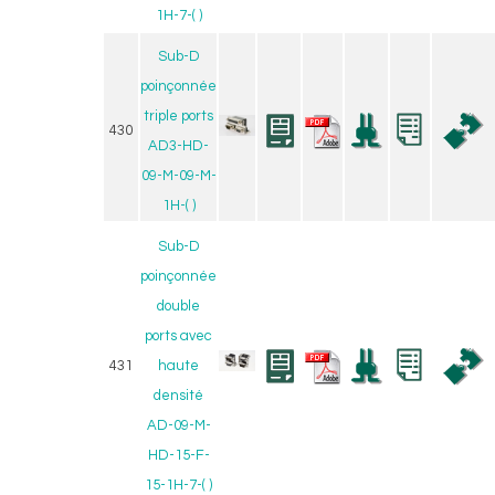
1H-7-( )
Sub-D
poinçonnée
triple ports
430
AD3-HD-
09-M-09-M-
1H-( )
Sub-D
poinçonnée
double
ports avec
431
haute
densité
AD-09-M-
HD-15-F-
15-1H-7-( )