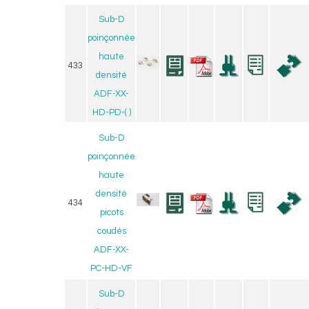
Sub-D
poinçonnée
haute
433
densité
ADF-XX-
HD-PD-( )
Sub-D
poinçonnée
haute
densité
434
picots
coudés
ADF-XX-
PC-HD-VF
Sub-D