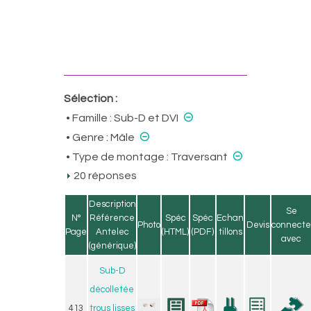
Sélection :
⊝
• Famille :
Sub-D et DVI
⊝
• Genre :
Mâle
⊝
• Type de montage :
Traversant
20 réponses
Description
Se
N°
Référence
Spéc
Spéc
Echan
Photo
Devis
connecte
Page
Antelec
(HTML)
(PDF)
tillons
avec
(générique)
Sub-D
décolletée
413
trous lisses