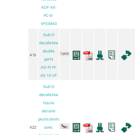
ADF-XX-
PC-E-
VFES440
Sub-D
décolletée
double
419
ports
AD-M-M-
XX-15-VF
Sub-D
décolletée
haute
densité
picots droits
422
avec