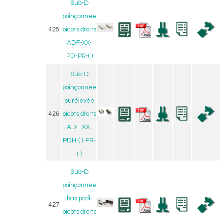
Sub-D
poinçonnée
425
picots droits
ADF-XX-
PD-PR-( )
Sub-D
poinçonnée
surélevée
426
picots droits
ADF-XX-
PDH-( )-PR-
( )
Sub-D
poinçonnée
bas profil
427
picots droits