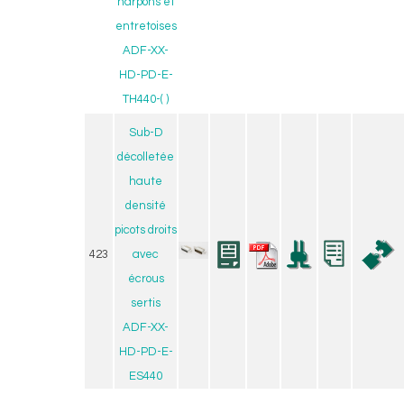
harpons et
entretoises
ADF-XX-
HD-PD-E-
TH440-( )
Sub-D
décolletée
haute
densité
picots droits
423
avec
écrous
sertis
ADF-XX-
HD-PD-E-
ES440