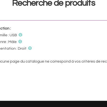
Recherche de produits
ction :
⊝
mille :
USB
⊝
nre :
Mâle
⊝
ientation :
Droit
cune page du catalogue ne correspond à vos critères de rech