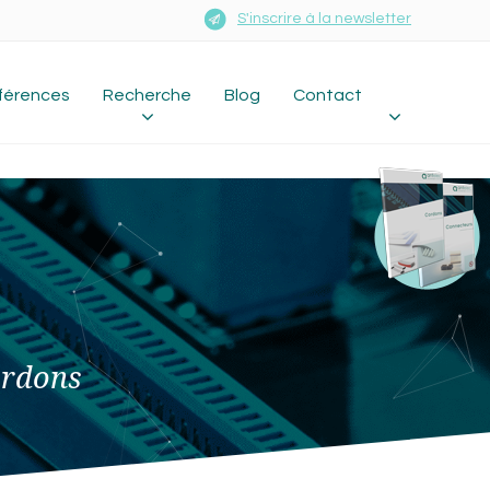
S'inscrire à la newsletter
férences
Recherche
Blog
Contact
ordons