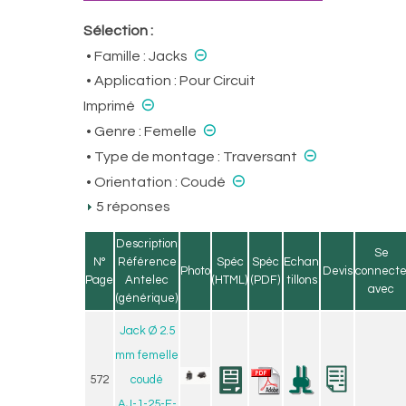
Sélection :
⊝
• Famille :
Jacks
• Application :
Pour Circuit
⊝
Imprimé
⊝
• Genre :
Femelle
⊝
• Type de montage :
Traversant
⊝
• Orientation :
Coudé
5 réponses
Description
Se
N°
Référence
Spéc
Spéc
Echan
Photo
Devis
connect
Page
Antelec
(HTML)
(PDF)
tillons
avec
(générique)
Jack Ø 2.5
mm femelle
572
coudé
AJ-1-25-F-