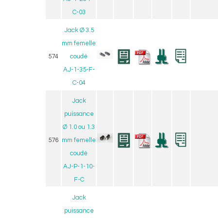
C-03
Jack Ø 3.5
mm femelle
574
coudé
AJ-1-35-F-
C-04
Jack
puissance
Ø 1.0 ou 1.3
576
mm femelle
coudé
AJ-P-1-10-
F-C
Jack
puissance