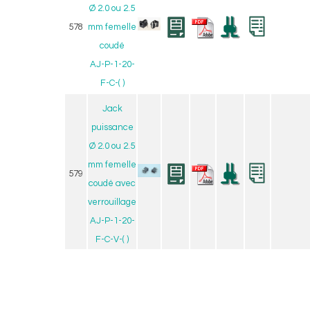
Ø 2.0 ou 2.5
578
mm femelle
coudé
AJ-P-1-20-
F-C-( )
Jack
puissance
Ø 2.0 ou 2.5
mm femelle
579
coudé avec
verrouillage
AJ-P-1-20-
F-C-V-( )