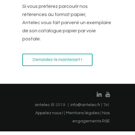
Si vous préférez parcourir nos
références au format papier,
Antelec vous fait parvenir un exemplaire
de son catalogue papier par voie
postale.
Demandez-le maintenant !
antelec
© 2019 |
info@antelec.fr
| Tél:
Appelez nous !
|
Mentions légales
|
Nos
engagements RSE