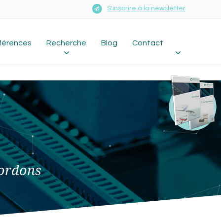
S'inscrire à la newsletter
férences
Recherche
Blog
Contact
cordons