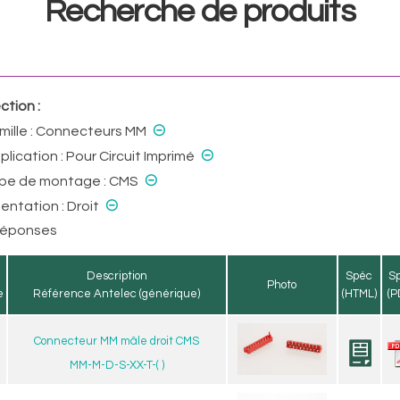
Recherche de produits
ction :
⊝
mille :
Connecteurs MM
⊝
plication :
Pour Circuit Imprimé
⊝
ype de montage :
CMS
⊝
ientation :
Droit
réponses
Description
Spéc
S
Photo
e
Référence Antelec (générique)
(HTML)
(P
Connecteur MM mâle droit CMS
MM-M-D-S-XX-T-( )