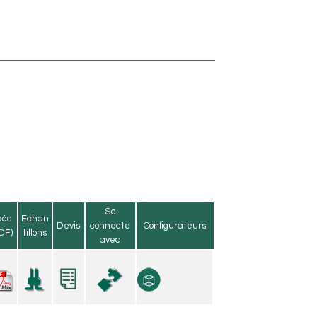
Se
péc
Echan
Devis
connecte
Configurateurs
DF)
tillons
avec