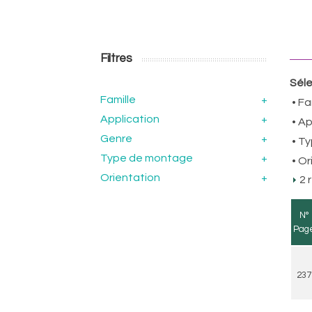
Filtres
Séle
Famille
+
• Fa
Application
+
• Ap
Genre
+
• T
Type de montage
+
• Or
Orientation
+
2 
N°
Pag
237