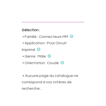
Sélection :
⊝
• Famille :
Connecteurs MM
• Application :
Pour Circuit
⊝
Imprimé
⊝
• Genre :
Mâle
⊝
• Orientation :
Coudé
Aucune page du catalogue ne
correspond à vos critères de
recherche...