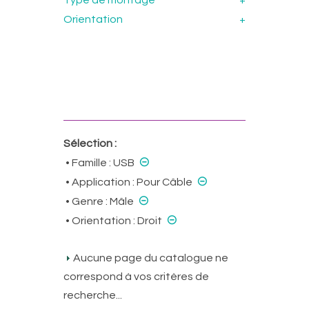
Type de montage
+
Orientation
+
Sélection :
⊝
• Famille :
USB
⊝
• Application :
Pour Câble
⊝
• Genre :
Mâle
⊝
• Orientation :
Droit
Aucune page du catalogue ne
correspond à vos critères de
recherche...