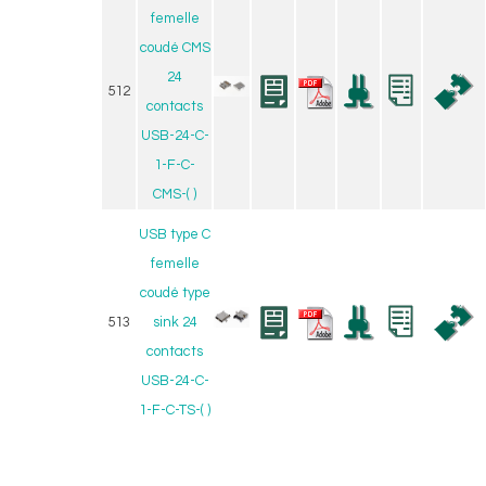
femelle
coudé CMS
24
512
contacts
USB-24-C-
1-F-C-
CMS-( )
USB type C
femelle
coudé type
513
sink 24
contacts
USB-24-C-
1-F-C-TS-( )