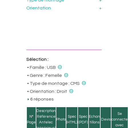
Type de montage
+
Orientation
+
Sélection :
⊝
• Famille :
USB
⊝
• Genre :
Femelle
⊝
• Type de montage :
CMS
⊝
• Orientation :
Droit
6 réponses
Description
Se
N°
Référence
Spéc
Spéc
Echan
Photo
Devis
connecte
Page
Antelec
(HTML)
(PDF)
tillons
avec