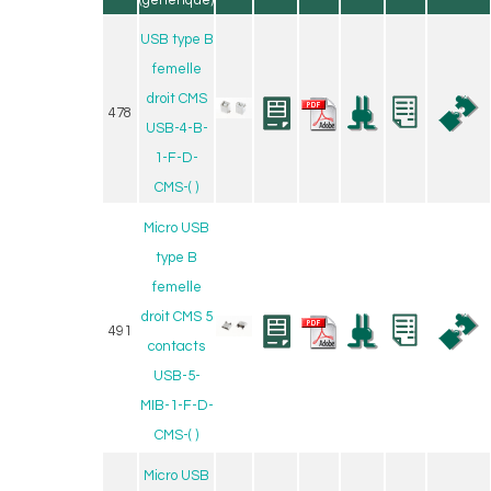
(générique)
USB type B
femelle
droit CMS
478
USB-4-B-
1-F-D-
CMS-( )
Micro USB
type B
femelle
droit CMS 5
491
contacts
USB-5-
MIB-1-F-D-
CMS-( )
Micro USB