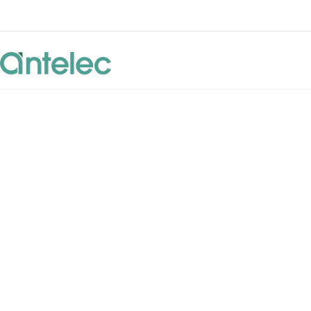
La connectique
simplement
Concepteur fabriquant
de connecteurs