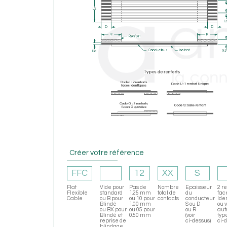
Créer votre référence
FFC
12
XX
S
Flat
Vide pour
Pas de
Nombre
Epaisseur
2 re
Flexible
standard
1.25 mm
total de
du
fac
Cable
ou B pour
ou 10 pour
contacts
conducteur
Ide
Blindé
1.00 mm
S ou D
ou v
ou BX pour
ou 05 pour
ou R
aut
Blindé et
0.50 mm
(voir
typ
reprise de
ci-dessus)
ci-
blindage