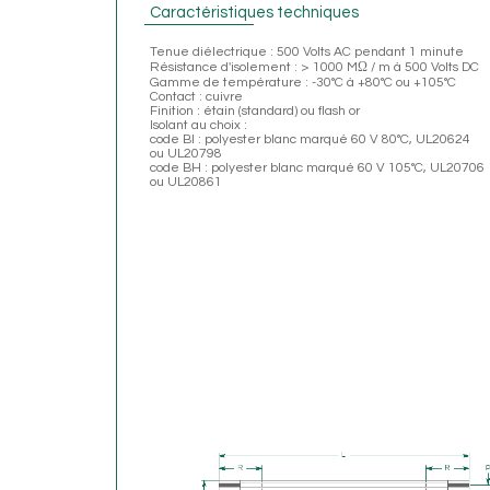
Caractéristiques techniques
Tenue diélectrique : 500 Volts AC pendant 1 minute
Résistance d'isolement : > 1000 MΩ / m à 500 Volts DC
Gamme de température : -30°C à +80°C ou +105°C
Contact : cuivre
Finition : étain (standard) ou flash or
Isolant au choix :
code BI : polyester blanc marqué 60 V 80°C, UL20624
ou UL20798
code BH : polyester blanc marqué 60 V 105°C, UL20706
ou UL20861