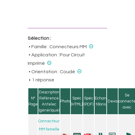
Sélection :
⊝
• Famille :
Connecteurs MM
• Application :
Pour Circuit
⊝
Imprimé
⊝
• Orientation :
Coudé
1 réponse
Description
Se
N°
Référence
Spéc
Spéc
Echan
Photo
Devis
connect
Page
Antelec
(HTML)
(PDF)
tillons
avec
(générique)
Connecteur
MM femelle